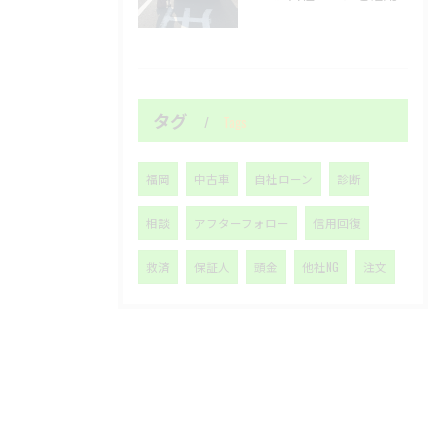
タグ
Tags
福岡
中古車
自社ローン
診断
相談
アフターフォロー
信用回復
救済
保証人
頭金
他社NG
注文