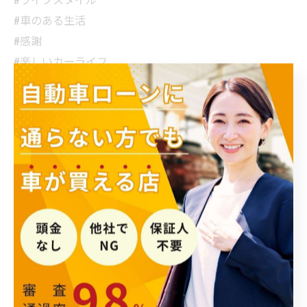
#車のある生活
#感謝
#楽しいカーライフ
#アドベンチャー
#道のり
#愛車ライフ
#スムーズドライブ
#旅の始まり
#車が大好き
< 前のページ
一覧に戻る
次のページ >