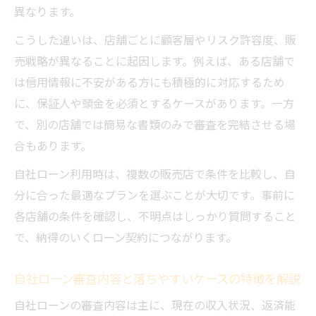
異なります。
自社ローン条件確認が書類不備による審査
こうした違いは、店舗ごとに顧客層やリスク許容度、販
落ちを防ぐ
売戦略が異なることに起因します。例えば、ある店舗で
自社ローン審査内容のポイント徹底解説
は信用情報に不安がある方にも積極的に対応するため
自社ローン審査内容と条件を詳しく解説
に、保証人や頭金を必須とするケースがあります。一方
自社ローン条件確認で重視される審査ポイ
で、別の店舗では簡易な書類のみで審査を完結させる場
ント整理
合もあります。
自社ローン審査内容の裏側と条件の相関関
自社ローン利用時は、複数の販売店で条件を比較し、自
係
分に合った最適なプランを選ぶことが大切です。事前に
自社ローン審査基準と条件の最新動向をチ
各店舗の条件を確認し、不明点はしっかり質問すること
ェック
で、納得のいくローン契約につながります。
自社ローン審査内容の理解で通過率を高め
る方法
自社ローン審査内容と落ちやすいケースの特徴を解説
自社ローンの審査内容は主に、現在の収入状況、返済能