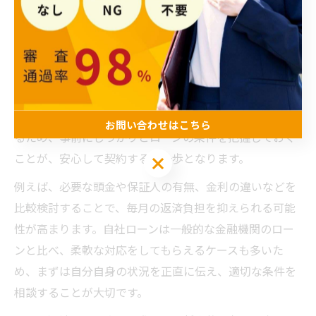
自社ローン条件確認で実現する無理のない返済計画
自社ローンを利用する際、最も重要なのは「無理のない
返済計画」を立てることです。条件確認を徹底すること
で、自分の収入や生活状況に合った返済額を設定しやす
くなります。販売店によって審査基準や必要書類が異な
お問い合わせはこちら
るため、事前にしっかりとローンの条件を把握しておく
ことが、安心して契約する第一歩となります。
お問い合わせはこちら
例えば、必要な頭金や保証人の有無、金利の違いなどを
比較検討することで、毎月の返済負担を抑えられる可能
性が高まります。自社ローンは一般的な金融機関のロー
ンと比べ、柔軟な対応をしてもらえるケースも多いた
め、まずは自分自身の状況を正直に伝え、適切な条件を
相談することが大切です。