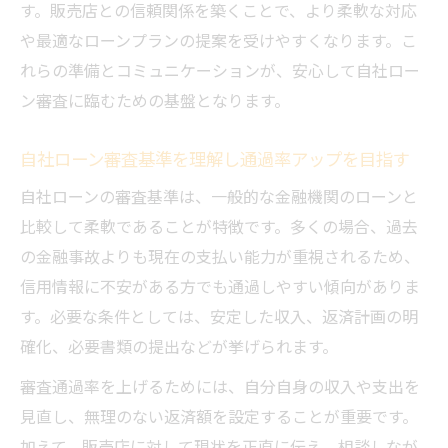
す。販売店との信頼関係を築くことで、より柔軟な対応
自社ローンの返済シミュレーションで条件
や最適なローンプランの提案を受けやすくなります。こ
を見直す
れらの準備とコミュニケーションが、安心して自社ロー
自社ローン審査に通る返済計画の立て方と
ン審査に臨むための基盤となります。
注意点
自社ローン条件と月々の返済額を賢く見極
自社ローン審査基準を理解し通過率アップを目指す
める方法
自社ローンの審査基準は、一般的な金融機関のローンと
自社ローン条件確認が将来の負担軽減につ
比較して柔軟であることが特徴です。多くの場合、過去
ながる理由
の金融事故よりも現在の支払い能力が重視されるため、
審査落ち経験から学ぶ自社ローン対策
信用情報に不安がある方でも通過しやすい傾向がありま
す。必要な条件としては、安定した収入、返済計画の明
自社ローン審査落ちの原因と条件確認でで
確化、必要書類の提出などが挙げられます。
きる対策
自社ローンが通らない人の特徴を条件面か
審査通過率を上げるためには、自分自身の収入や支出を
ら分析
見直し、無理のない返済額を設定することが重要です。
加えて、販売店に対して現状を正直に伝え、相談しなが
自社ローン審査落ち後に行うべき条件整理