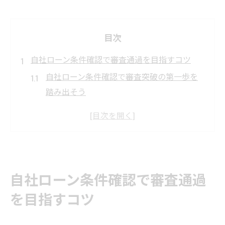
目次
自社ローン条件確認で審査通過を目指すコツ
自社ローン条件確認で審査突破の第一歩を
踏み出そう
自社ローン審査基準を理解し通過率アップ
を目指す
自社ローン条件は販売店ごとに内容が異な
る理由
自社ローン審査内容と落ちやすいケースの
自社ローン条件確認で審査通過
特徴を解説
を目指すコツ
自社ローンやばいと言われる理由と正しい
条件確認法