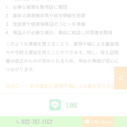
必要な書類を販売店に確認
最新の源泉徴収票や給与明細を用意
住民票や健康保険証のコピーを準備
保証人が必要な場合、事前に相談し同意書を取得
このような準備を整えることで、書類不備による審査落
ちや手続き遅延を防ぐことができます。特に、収入証明
書は直近のものが求められるため、早めの準備が安心に
つながります。
自社ローン条件確認が書類不備による審査落ちを防ぐ
自社ローンの審査で最も多い失敗例は、必要書類の不備
LINE
や、条件誤認によるものです。条件確認を怠ると、審査
落ちや再申請など手間が増えてしまいます。
092-707-1162
お問い合わせ
審査基準や必要書類を事前にしっかりと確認し、漏れな