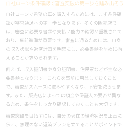
自社ローン条件確認で審査突破の第一歩を踏み出そう
審査基準から見る自社ローン成功の秘訣
自社ローンで希望の車を購入するためには、まず条件確
自社ローン審査基準の要点と条件整理の実
認が審査通過への第一歩となります。多くの販売店で
践例
は、審査に必要な書類や支払い能力の確認が重視されて
自社ローンの通りやすさは審査基準の柔軟
おり、事前準備が重要です。審査に通るためには、自身
性に注目
の収入状況や返済計画を明確にし、必要書類を早めに揃
自社ローン審査内容から見る成功に欠かせ
えることが求められます。
ないポイント
例えば、収入証明書や身分証明書、住民票などが主な必
自社ローン条件確認で重視すべきポイント
要書類となります。これらを事前に用意しておくこと
とは何か
で、審査がスムーズに進みやすくなり、不安を減らせま
自社ローン審査基準の裏側と落ちる人の共
す。また、販売店によっては頭金や保証人の要否が異な
通点解説
るため、条件をしっかり確認しておくことも大切です。
返済計画に強みを持たせる条件確認法
審査突破を目指すには、自分の現在の経済状況を正直に
自社ローン条件確認で実現する無理のない
伝え、無理のない返済プランを立てることがポイントで
返済計画