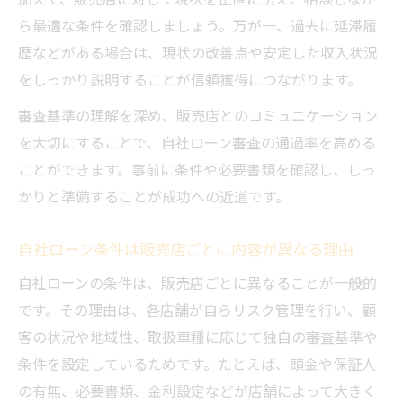
ら最適な条件を確認しましょう。万が一、過去に延滞履
のポイント
歴などがある場合は、現状の改善点や安定した収入状況
自社ローン審査内容を見直し再挑戦するコ
をしっかり説明することが信頼獲得につながります。
ツ
自社ローン条件確認で次回の審査突破に備
審査基準の理解を深め、販売店とのコミュニケーション
える方法
を大切にすることで、自社ローン審査の通過率を高める
ことができます。事前に条件や必要書類を確認し、しっ
必要書類の準備で自社ローンの不安解消
かりと準備することが成功への近道です。
自社ローン条件確認と必要書類準備で審査
の不安減少
自社ローン条件は販売店ごとに内容が異なる理由
自社ローン申請に必要な書類と条件チェッ
自社ローンの条件は、販売店ごとに異なることが一般的
クリスト
です。その理由は、各店舗が自らリスク管理を行い、顧
自社ローン審査内容に合わせた書類準備の
客の状況や地域性、取扱車種に応じて独自の審査基準や
ポイント
条件を設定しているためです。たとえば、頭金や保証人
自社ローン条件と収入証明書準備の具体的
の有無、必要書類、金利設定などが店舗によって大きく
な流れ