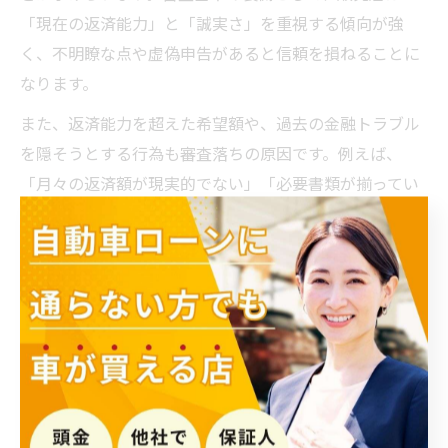
「現在の返済能力」と「誠実さ」を重視する傾向が強
く、不明瞭な点や虚偽申告があると信頼を損ねることに
なります。
また、返済能力を超えた希望額や、過去の金融トラブル
を隠そうとする行為も審査落ちの原因です。例えば、
「月々の返済額が現実的でない」「必要書類が揃ってい
ない」といった場合、審査は厳しくなります。事前準備
の徹底と正直な申告が、審査通過への近道であるといえ
るでしょう。
返済計画に強みを持たせる条件
確認法