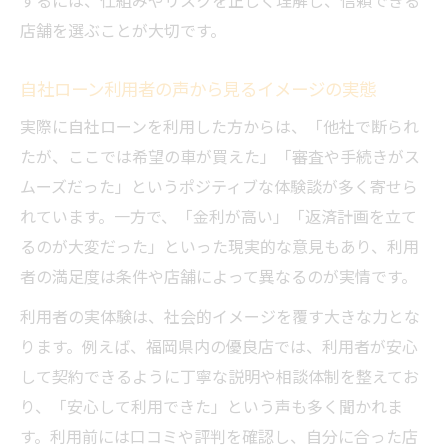
するには、仕組みやリスクを正しく理解し、信頼できる
評判と実体験から見る自社ローンの実態
店舗を選ぶことが大切です。
絶対通るは本当？自社ローン審査の真実
自社ローンが危ないとされる理由の実際
自社ローン利用者の声から見るイメージの実態
恥ずかしいと感じる心理と偏見克服のヒント
実際に自社ローンを利用した方からは、「他社で断られ
自社ローンが恥ずかしいと感じる理由を分
たが、ここでは希望の車が買えた」「審査や手続きがス
析
ムーズだった」というポジティブな体験談が多く寄せら
社会的偏見に負けない自社ローン活用の心
れています。一方で、「金利が高い」「返済計画を立て
得
るのが大変だった」といった現実的な意見もあり、利用
自社ローン利用の心理的負担を軽減する方
者の満足度は条件や店舗によって異なるのが実情です。
法
利用者の実体験は、社会的イメージを覆す大きな力とな
利用者体験談から学ぶ偏見克服のコツ
ります。例えば、福岡県内の優良店では、利用者が安心
自社ローンは本当に恥ずかしいのか再考察
して契約できるように丁寧な説明や相談体制を整えてお
後悔しない自社ローン活用のコツを知る
り、「安心して利用できた」という声も多く聞かれま
自社ローン利用で後悔しないための注意点
す。利用前には口コミや評判を確認し、自分に合った店