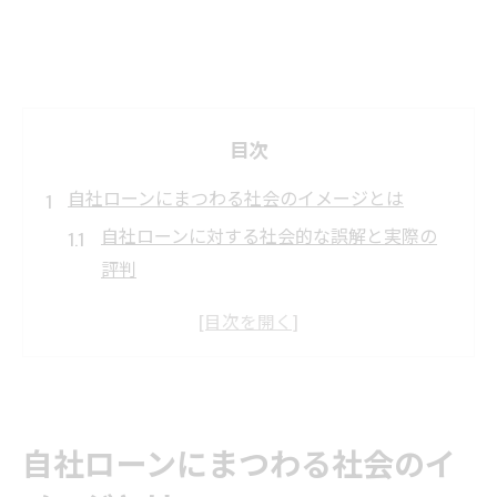
目次
自社ローンにまつわる社会のイメージとは
自社ローンに対する社会的な誤解と実際の
評判
自社ローン利用者の声から見るイメージの
実態
自社ローン体験談が社会認識に与える影響
「自社ローンはやばい」噂の真相を考察
自社ローンにまつわる社会のイ
自社ローンの優良店が築く信頼と社会的評
価