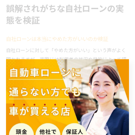
誤解されがちな自社ローンの実
態を検証
自社ローンは本当にやめた方がいいのか検証
自社ローンに対して「やめた方がいい」という声がよく
聞かれますが、実際には利用者の状況や目的によって評
価は大きく異なります。自社ローンは、一般の銀行ロー
ンや信販会社の審査に通りにくい方でも利用できる柔軟
な仕組みが特徴です。そのため、過去の金融トラブルや
収入の不安定さで車の購入を諦めていた方にとっては、
生活再建や新たなスタートの手段となっています。
一方で、金利や手数料が高めに設定されている場合や、
契約内容を十分に理解しないまま利用すると、返済が困
難になるリスクも存在します。例えば、月々の支払いが