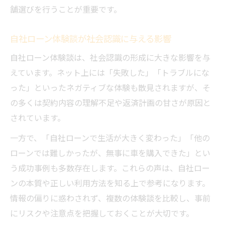
舗選びを行うことが重要です。
体験談に学ぶ自社ローンのリスク回避法
優良店選びが自社ローン活用の成否を左右
自社ローン体験談が社会認識に与える影響
自社ローンの総支払額を把握するポイント
自社ローン体験談は、社会認識の形成に大きな影響を与
自社ローンの落とし穴を避ける実践的な知
えています。ネット上には「失敗した」「トラブルにな
識
った」といったネガティブな体験も散見されますが、そ
安心できる選択に導く自社ローン知識
の多くは契約内容の理解不足や返済計画の甘さが原因と
自社ローンで安心して車を購入するために
されています。
必要な知識
一方で、「自社ローンで生活が大きく変わった」「他の
評判や体験談から学ぶ自社ローンの選び方
ローンでは難しかったが、無事に車を購入できた」とい
自社ローン優良店の見分け方と活用法
う成功事例も多数存在します。これらの声は、自社ロー
絶対通るという自社ローンの審査基準を理
ンの本質や正しい利用方法を知る上で参考になります。
解
情報の偏りに惑わされず、複数の体験談を比較し、事前
ノレルや他サービスとの自社ローン比較ポ
にリスクや注意点を把握しておくことが大切です。
イント