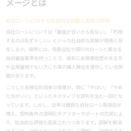
メージとは
利用者増加の背景から読み解く自社ローン
自社ローン利用者が増える社会的要因と背
自社ローンに対する社会的な誤解と実際の評判
景
自社ローンについては「審査が甘いから危ない」「利用
全国対応の自社ローンが選ばれる理由を探
するのは恥ずかしい」といった社会的な誤解が根強く存
る
在します。実際には、信販会社や銀行のローンと異なる
審査に通りやすい自社ローンの魅力と実情
独自審査基準を持つことで、過去に金融事故歴がある方
自社ローン優良店の増加と信頼性の向上
や正規雇用でない方にも車の購入機会を提供している側
自社ローン体験談が語る利用拡大のきっか
面があります。
け
こうした多様な利用者の背景が、時に「やばい」「やめ
誤解されがちな自社ローンの実態を検証
た方がいい」といったネガティブな評判を生む一因とな
自社ローンは本当にやめた方がいいのか検
っています。しかし、近年は優良な自社ローン取扱店が
証
増え、契約条件の透明化やアフターサポートの充実によ
自社ローンの落とし穴を知り正しい選択を
り、社会的な評価も見直されつつあります。誤解を解消