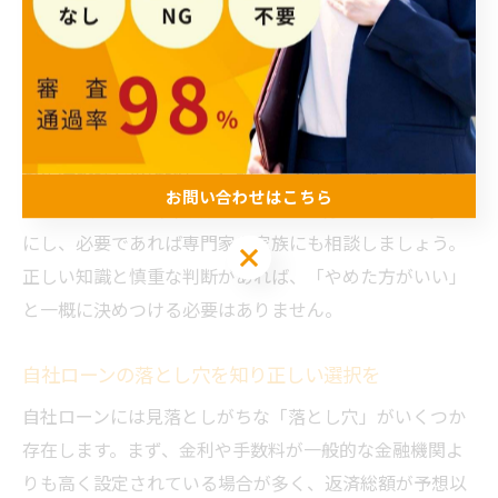
家計を圧迫してしまったケースや、契約解除時の条件を
巡るトラブルなどが報告されています。これらのリスク
を正しく認識し、冷静に比較検討することが大切です。
自社ローンの利用を検討する際は、まず自分の返済能力
や生活設計を再確認し、信頼できる業者を選ぶことが重
お問い合わせはこちら
要です。加えて、契約前に口コミや評判、体験談を参考
にし、必要であれば専門家や家族にも相談しましょう。
お問い合わせはこちら
正しい知識と慎重な判断があれば、「やめた方がいい」
と一概に決めつける必要はありません。
自社ローンの落とし穴を知り正しい選択を
自社ローンには見落としがちな「落とし穴」がいくつか
存在します。まず、金利や手数料が一般的な金融機関よ
りも高く設定されている場合が多く、返済総額が予想以