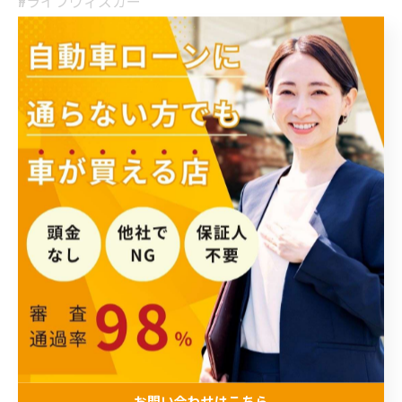
#ライフウィズカー
#経済的自由
#中古車ディーラー
#お得情報
#安心安全
< 前のページ
一覧に戻る
次のページ >
関連タグ
#自社ローン
お問い合わせはこちら