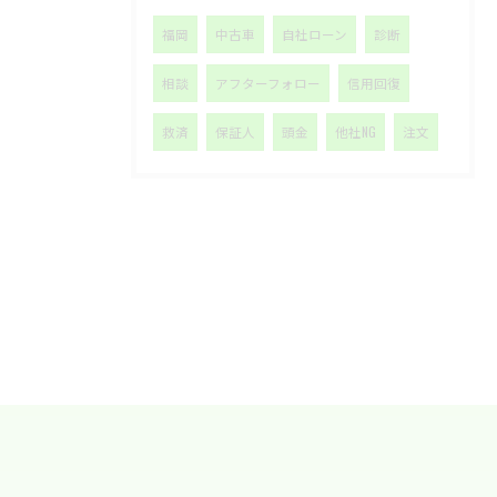
福岡
中古車
自社ローン
診断
相談
アフターフォロー
信用回復
救済
保証人
頭金
他社NG
注文