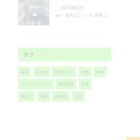
2025/08/29
🚗✨ 自社ローンを活用して、新しい出会いを見つけましょう！🚙...
タグ
Tags
福岡
中古車
自社ローン
診断
相談
アフターフォロー
信用回復
救済
保証人
頭金
他社NG
注文